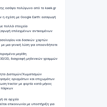
ης εισάγει πολύγωνο από το kaek.gr
 η σχέση με Google Earth: εισαγωγή
με πολλά στοιχεία
εξαγωγή επιλεγμένων αντικειμένων
ασολογίου και δασικών χαρτών
 με μια γενική λύση για οποιονδήποτε
θορισμένα μεγέθη
 3D/2D, διαγραφή μηδενικών γραμμών
τητα Διατομών/Χωματισμών
ογισμός ορυγμάτων και επιχωμάτων
ση tractor με φορτίο κατά μήκος
ν πάρκων
ή σε αρχείο
ται επικοινωνία με υποστήριξη για