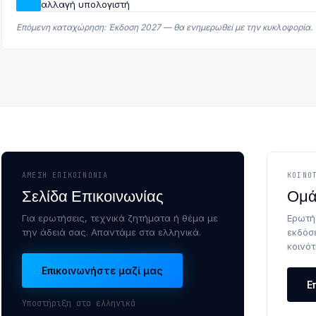
αλλαγή υπολογιστή
Επόμενη καταχώρηση: Έκδοση 2027 — θα ενημερωθεί με την κυκλοφορία.
ΆΜΕΣΗ ΕΠΙΚΟΙΝΩΝΊΑ
ΚΟΙΝΌ
Σελίδα Επικοινωνίας
Ομά
Για ερωτήσεις, τεχνικά ζητήματα ή θέμα με
Ερωτή
την άδειά σας. Απαντάμε στα ελληνικά.
εκδόσ
κοινότ
Επικοινωνήστε μαζί μας
Ε
Υποστήριξη στα ελληνικά