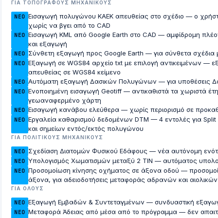
ΓΙΑ ΤΟΠΟΓΡΆΦΟΥΣ ΜΗΧΑΝΙΚΟΎΣ
Εισαγωγή πολυγώνου ΚΑΕΚ απευθείας στο σχέδιο — ο χρήστ
ΝΈΟ
χωρίς να βγει από το CAD
Εισαγωγή KML από Google Earth στο CAD — αμφίδρομη πλέον
ΝΈΟ
και εξαγωγή
Σύνθετη εξαγωγή προς Google Earth — για σύνθετα σχέδια 
ΝΈΟ
Εξαγωγή σε WGS84 αρχείο txt με επιλογή αντικειμένων — 
ΝΈΟ
απευθείας σε WGS84 κείμενο
Αυτόματη εξαγωγή Δασικών Πολυγώνων — για υποθέσεις Δ
ΝΈΟ
Ενοποιημένη εισαγωγή Geotiff — αντικαθιστά τα χωριστά έτη
ΝΈΟ
γεωαναφερμένο χάρτη
Εισαγωγή κανάβου ελεύθερα — χωρίς περιορισμό σε προκα
ΝΈΟ
Εργαλεία καθαρισμού δεδομένων DTM — 4 εντολές για Split
ΝΈΟ
και σημείων εντός/εκτός πολυγώνου
ΓΙΑ ΠΟΛΙΤΙΚΟΎΣ ΜΗΧΑΝΙΚΟΎΣ
Σχεδίαση Διατομών Φυσικού Εδάφους — νέα αυτόνομη ενό
ΝΈΟ
Υπολογισμός Χωματισμών μεταξύ 2 TIN — αυτόματος υπολ
ΝΈΟ
Προσομοίωση κίνησης οχήματος σε άξονα οδού — προσομοίω
ΝΈΟ
άξονα, για αδειοδοτήσεις μεταφοράς αδρανών και αιολικώ
ΓΙΑ ΌΛΟΥΣ
Εξαγωγή Εμβαδών & Συντεταγμένων — συνδυαστική εξαγωγ
ΝΈΟ
Μεταφορά Άδειας από μέσα από το πρόγραμμα — δεν απαιτεί
ΝΈΟ