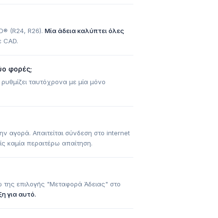
® (R24, R26).
Μία άδεια καλύπτει όλες
ε CAD.
ύο φορές;
α ρυθμίζει ταυτόχρονα με μία μόνο
ν αγορά. Απαιτείται σύνδεση στο internet
ρίς καμία περαιτέρω απαίτηση.
ω της επιλογής "Μεταφορά Άδειας" στο
η για αυτό.