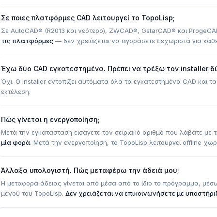
Σε ποιες πλατφόρμες CAD λειτουργεί το TopoLisp;
Σε AutoCAD® (R2013 και νεότερο), ZWCAD®, GstarCAD® και ProgeCAD
τις πλατφόρμες
— δεν χρειάζεται να αγοράσετε ξεχωριστά για κάθ
Έχω δύο CAD εγκατεστημένα. Πρέπει να τρέξω τον installer δ
Όχι. Ο installer εντοπίζει αυτόματα όλα τα εγκατεστημένα CAD και τ
εκτέλεση.
Πώς γίνεται η ενεργοποίηση;
Μετά την εγκατάσταση εισάγετε τον σειριακό αριθμό που λάβατε με τη
μία φορά
. Μετά την ενεργοποίηση, το TopoLisp λειτουργεί offline χω
Άλλαξα υπολογιστή. Πώς μεταφέρω την άδειά μου;
Η μεταφορά άδειας γίνεται από μέσα από το ίδιο το πρόγραμμα, μέσ
μενού του TopoLisp.
Δεν χρειάζεται να επικοινωνήσετε με υποστήριξ