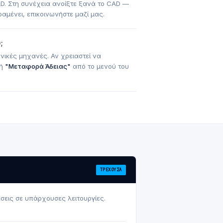
 CAD. Στη συνέχεια ανοίξτε ξανά το CAD —
αμένει, επικοινωνήστε μαζί μας.
;
ονικές μηχανές. Αν χρειαστεί να
γή
"Μεταφορά Άδειας"
από το μενού του
ΤΡΈΧΟΥΣΑ
σεις σε υπάρχουσες λειτουργίες.