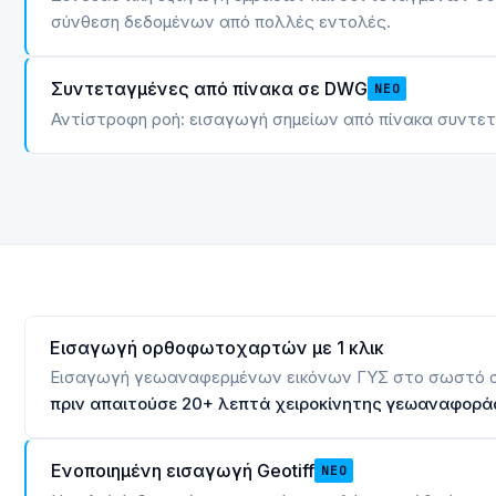
σύνθεση δεδομένων από πολλές εντολές.
Συντεταγμένες από πίνακα σε DWG
ΝΈΟ
Αντίστροφη ροή: εισαγωγή σημείων από πίνακα συντε
Εισαγωγή ορθοφωτοχαρτών με 1 κλικ
Εισαγωγή γεωαναφερμένων εικόνων ΓΥΣ στο σωστό 
πριν απαιτούσε 20+ λεπτά χειροκίνητης γεωαναφοράς
Ενοποιημένη εισαγωγή Geotiff
ΝΈΟ