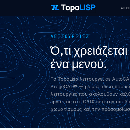
ΑΡΧΙ
ΛΕΙΤΟΥΡΓΊΕΣ
Ό,τι χρειάζετα
ένα μενού.
Το TopoLisp λειτουργεί σε Auto
ProgeCAD® — με μία άδεια που κα
λειτουργίες που ακολουθούν καλ
εργασίας στο CAD: από την υποβ
χωματισμούς και την προσομοίωσ