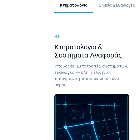
Κτηματολόγιο
Σημεία & Εξαγωγές
01
Κτηματολόγιο &
Συστήματα Αναφοράς
Υποβολές, μετατροπές συστημάτων,
εξαγωγές — όλη η ελληνική
τοπογραφική τυποποίηση σε ένα
μέρος.