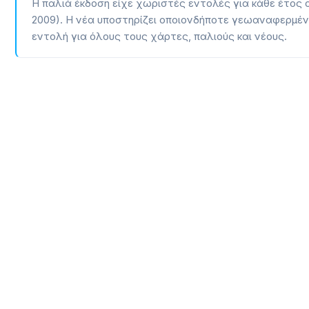
Η παλιά έκδοση είχε χωριστές εντολές για κάθε έτος 
2009). Η νέα υποστηρίζει οποιονδήποτε γεωαναφερμένο 
εντολή για όλους τους χάρτες, παλιούς και νέους.