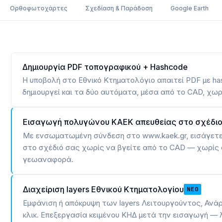
Ορθοφωτοχάρτες
Σχεδίαση & Παράδοση
Google Earth
Δημιουργία PDF τοπογραφικού + Hashcode
Η υποβολή στο Εθνικό Κτηματολόγιο απαιτεί PDF με h
δημιουργεί και τα δύο αυτόματα, μέσα από το CAD, χω
Εισαγωγή πολυγώνου ΚΑΕΚ απευθείας στο σχέδι
Με ενσωματωμένη σύνδεση στο www.kaek.gr, εισάγετ
στο σχέδιό σας χωρίς να βγείτε από το CAD — χωρίς c
γεωαναφορά.
Διαχείριση layers Εθνικού Κτηματολογίου
ΝΈΟ
Εμφάνιση ή απόκρυψη των layers Λειτουργούντος, Ανά
κλικ. Επεξεργασία κειμένου ΚΗΔ μετά την εισαγωγή — 