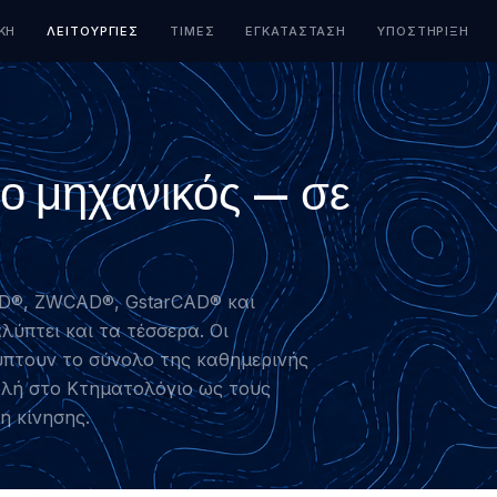
ΚΉ
ΛΕΙΤΟΥΡΓΊΕΣ
ΤΙΜΈΣ
ΕΓΚΑΤΆΣΤΑΣΗ
ΥΠΟΣΤΉΡΙΞΗ
ι ο μηχανικός — σε
CAD®, ZWCAD®, GstarCAD® και
λύπτει και τα τέσσερα. Οι
ύπτουν το σύνολο της καθημερινής
ολή στο Κτηματολόγιο ως τους
η κίνησης.