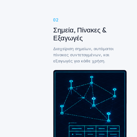
02
Σημεία, Πίνακες &
Εξαγωγές
Διαχείριση σημείων, αυτόματοι
πίνακες συντεταγμένων, και
εξαγωγές για κάθε χρήση.