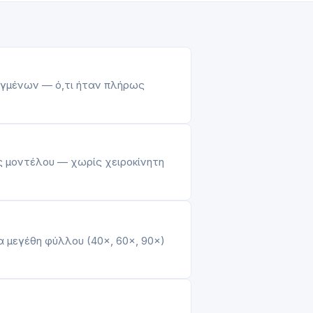
αγμένων — ό,τι ήταν πλήρως
ς μοντέλου — χωρίς χειροκίνητη
α μεγέθη φύλλου (40×, 60×, 90×)