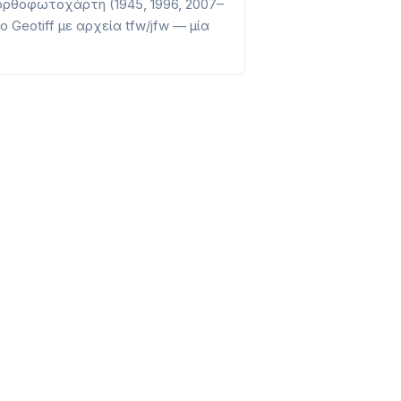
ορθοφωτοχάρτη (1945, 1996, 2007–
Geotiff με αρχεία tfw/jfw — μία