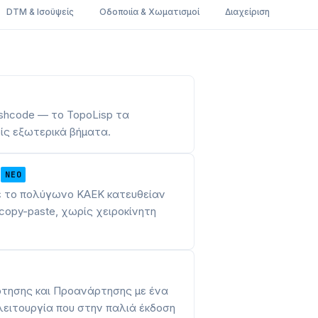
DTM & Ισοϋψείς
Οδοποιία & Χωματισμοί
Διαχείριση
ashcode — το TopoLisp τα
ρίς εξωτερικά βήματα.
ο
ΝΈΟ
ε το πολύγωνο ΚΑΕΚ κατευθείαν
opy-paste, χωρίς χειροκίνητη
ρτησης και Προανάρτησης με ένα
λειτουργία που στην παλιά έκδοση