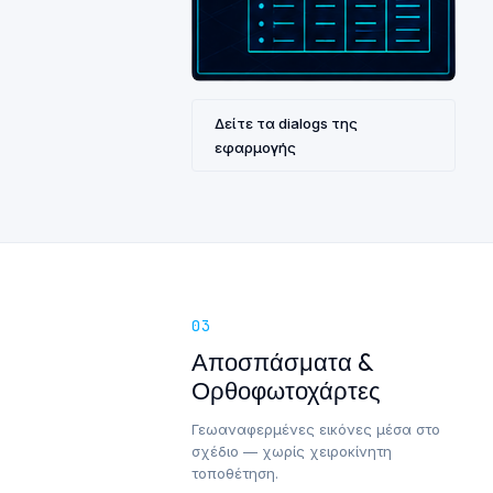
Δείτε τα dialogs της
εφαρμογής
03
Αποσπάσματα &
Ορθοφωτοχάρτες
Γεωαναφερμένες εικόνες μέσα στο
σχέδιο — χωρίς χειροκίνητη
τοποθέτηση.